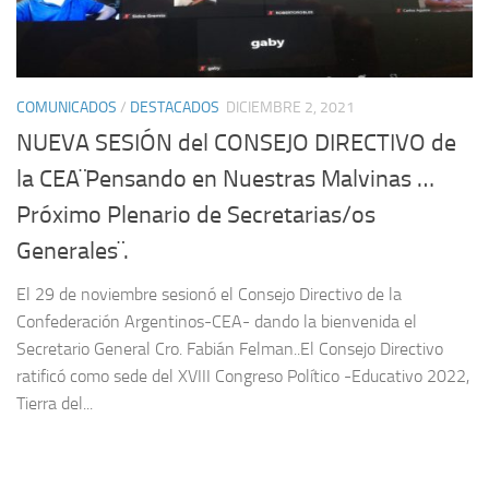
COMUNICADOS
/
DESTACADOS
DICIEMBRE 2, 2021
NUEVA SESIÓN del CONSEJO DIRECTIVO de
la CEA¨Pensando en Nuestras Malvinas …
Próximo Plenario de Secretarias/os
Generales¨.
El 29 de noviembre sesionó el Consejo Directivo de la
Confederación Argentinos-CEA- dando la bienvenida el
Secretario General Cro. Fabián Felman..El Consejo Directivo
ratificó como sede del XVIII Congreso Político -Educativo 2022,
Tierra del...