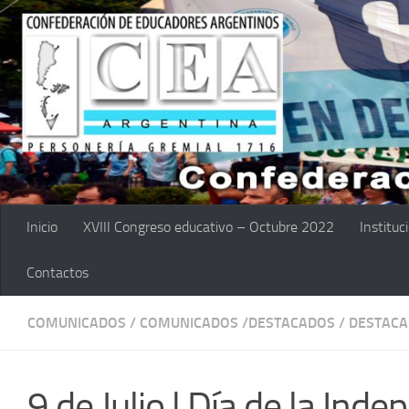
Saltar al contenido
Inicio
XVIII Congreso educativo – Octubre 2022
Instituc
Contactos
COMUNICADOS
/
COMUNICADOS /DESTACADOS
/
DESTAC
9 de Julio | Día de la Ind