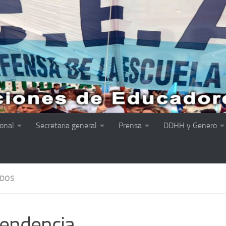
ional
Secretaria general
Prensa
DDHH y Genero
ADOS
ependencia