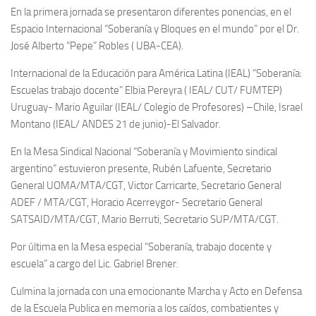
En la primera jornada se presentaron diferentes ponencias, en el
Espacio Internacional “Soberanía y Bloques en el mundo” por el Dr.
José Alberto “Pepe” Robles ( UBA-CEA).
Internacional de la Educación para América Latina (IEAL) “Soberanía:
Escuelas trabajo docente” Elbia Pereyra ( IEAL/ CUT/ FUMTEP)
Uruguay- Mario Aguilar (IEAL/ Colegio de Profesores) –Chile, Israel
Montano (IEAL/ ANDES 21 de junio)-El Salvador.
En la Mesa Sindical Nacional “Soberanía y Movimiento sindical
argentino” estuvieron presente, Rubén Lafuente, Secretario
General UOMA/MTA/CGT, Victor Carricarte, Secretario General
ADEF / MTA/CGT, Horacio Acerreygor- Secretario General
SATSAID/MTA/CGT, Mario Berruti, Secretario SUP/MTA/CGT.
Por última en la Mesa especial “Soberanía, trabajo docente y
escuela” a cargo del Lic. Gabriel Brener.
Culmina la jornada con una emocionante Marcha y Acto en Defensa
de la Escuela Publica en memoria a los caídos, combatientes y