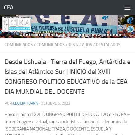
CEA
Saltar al contenido
COMUNICADOS
/
COMUNICADOS /DESTACADOS
/
DESTACADOS
Desde Ushuaia- Tierra del Fuego, Antártida e
Islas del Atlántico Sur | INICIO del XVIII
CONGRESO POLITICO EDUCATIVO de la CEA
DIA MUNDIAL DEL DOCENTE
POR
CECILIA TURRA
·
OCTUBRE 5, 2022
Hoy dio inicio el XVIII CONGRESO POLITICO EDUCATIVO de la CEA –
tercer Congreso virtual, con características bimodal – denominado
“SOBERANIA NACIONAL: TRABAJO DOCENTE, ESCUELA Y