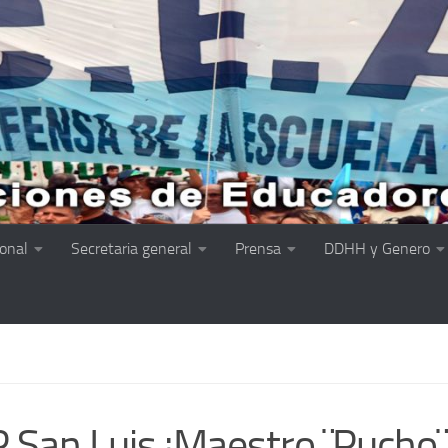
ional
Secretaria general
Prensa
DDHH y Genero
San Luis ¡Maestro ¨Pucho¨