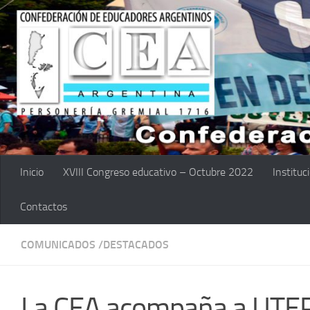
Saltar al contenido
Inicio
XVIII Congreso educativo – Octubre 2022
Instituc
Contactos
COMUNICADOS /DESTACADOS
La CEA acompaña a UTEP 