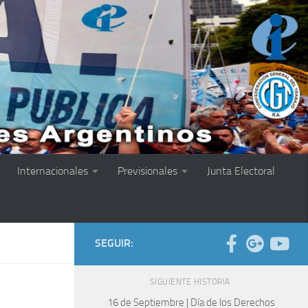
Internacionales
Previsionales
Junta Electoral
SEGUIR:
SIGUIENTE HISTORIA
,
16 de Septiembre | Día de los Derechos