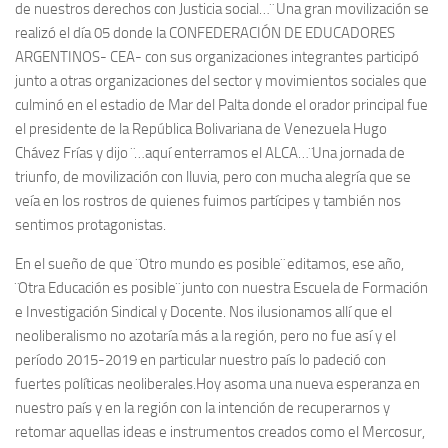
de nuestros derechos con Justicia social…¨ Una gran movilización se
realizó el día 05 donde la CONFEDERACIÓN DE EDUCADORES
ARGENTINOS- CEA- con sus organizaciones integrantes participó
junto a otras organizaciones del sector y movimientos sociales que
culminó en el estadio de Mar del Palta donde el orador principal fue
el presidente de la República Bolivariana de Venezuela Hugo
Chávez Frías y dijo ¨…aquí enterramos el ALCA…¨Una jornada de
triunfo, de movilización con lluvia, pero con mucha alegría que se
veía en los rostros de quienes fuimos partícipes y también nos
sentimos protagonistas.
En el sueño de que ¨Otro mundo es posible¨ editamos, ese año,
¨Otra Educación es posible¨ junto con nuestra Escuela de Formación
e Investigación Sindical y Docente. Nos ilusionamos allí que el
neoliberalismo no azotaría más a la región, pero no fue así y el
período 2015-2019 en particular nuestro país lo padeció con
fuertes políticas neoliberales.Hoy asoma una nueva esperanza en
nuestro país y en la región con la intención de recuperarnos y
retomar aquellas ideas e instrumentos creados como el Mercosur,