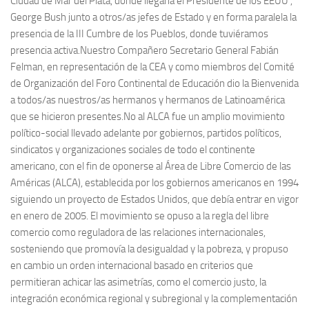
Ciudad de Mar del Plata, donde llegaría el Presidente de los EEUU ,
George Bush junto a otros/as jefes de Estado y en forma paralela la
presencia de la III Cumbre de los Pueblos, donde tuviéramos
presencia activa.Nuestro Compañero Secretario General Fabián
Felman, en representación de la CEA y como miembros del Comité
de Organización del Foro Continental de Educación dio la Bienvenida
a todos/as nuestros/as hermanos y hermanos de Latinoamérica
que se hicieron presentes.No al ALCA fue un amplio movimiento
político-social llevado adelante por gobiernos, partidos políticos,
sindicatos y organizaciones sociales de todo el continente
americano, con el fin de oponerse al Área de Libre Comercio de las
Américas (ALCA), establecida por los gobiernos americanos en 1994
siguiendo un proyecto de Estados Unidos, que debía entrar en vigor
en enero de 2005. El movimiento se opuso a la regla del libre
comercio como reguladora de las relaciones internacionales,
sosteniendo que promovía la desigualdad y la pobreza, y propuso
en cambio un orden internacional basado en criterios que
permitieran achicar las asimetrías, como el comercio justo, la
integración económica regional y subregional y la complementación