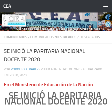
CEA
Saltar al contenido
COMUNICADOS
/
COMUNICADOS /DESTACADOS
/
DESTACADOS
SE INICIÓ LA PARITARIA NACIONAL
DOCENTE 2020
POR
RODOLFO ALVAREZ
· PUBLICADA
ENERO 30, 2020
· ACTUALIZADO
ENERO 30, 2020
En el Ministerio de Educación de la Nación
.
SE INICIÓ LA PARITARIA
NACIONAL DOCENTE 2020