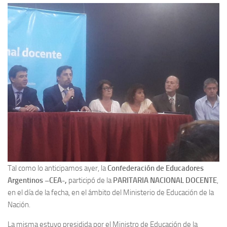
Tal como lo anticipamos ayer, la
Confederación de Educadores
Argentinos –CEA-,
participó de la
PARITARIA NACIONAL DOCENTE
,
en el día de la fecha, en el ámbito del Ministerio de Educación de la
Nación.
La misma estuvo presidida por el Ministro de Educación de la