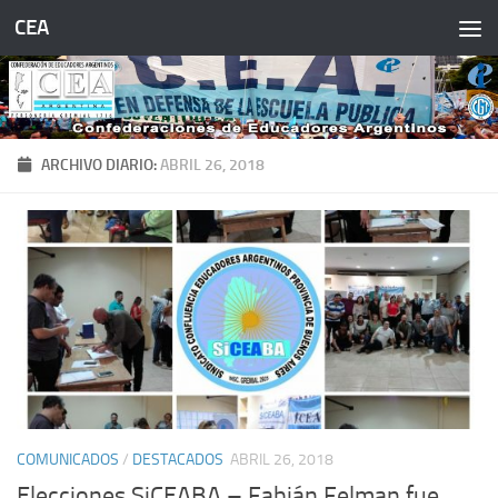
CEA
Saltar al contenido
ARCHIVO DIARIO:
ABRIL 26, 2018
COMUNICADOS
/
DESTACADOS
ABRIL 26, 2018
Elecciones SiCEABA – Fabián Felman fue