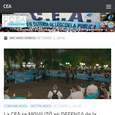
CEA
Saltar al contenido
ARCHIVO DIARIO:
OCTUBRE 2, 2019
COMUNICADOS
/
DESTACADOS
OCTUBRE 2, 2019
La CEA se MOVILIZÓ en DEFENSA de la