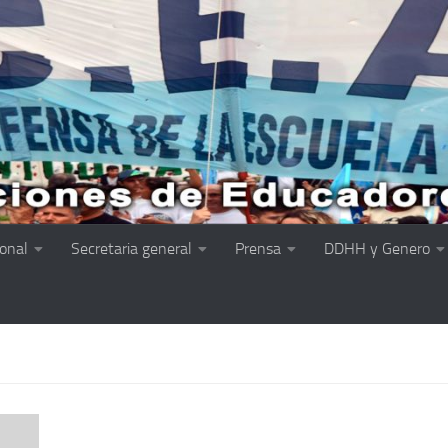
ional
Secretaria general
Prensa
DDHH y Genero