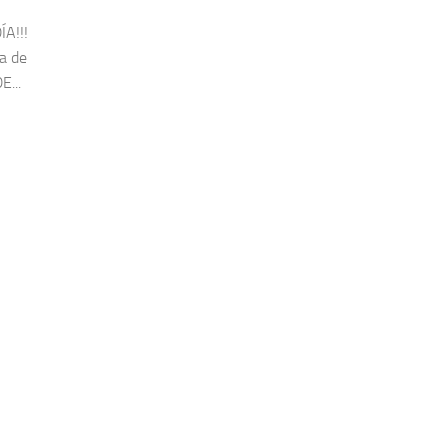
ÍA!!!
a de
E...