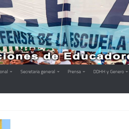
ional
Secretaria general
Prensa
DDHH y Genero