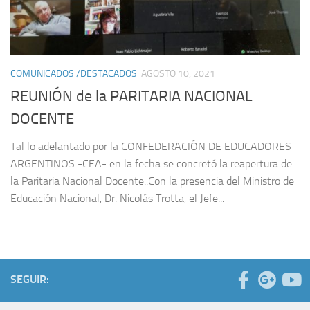
COMUNICADOS /DESTACADOS
AGOSTO 10, 2021
REUNIÓN de la PARITARIA NACIONAL
DOCENTE
Tal lo adelantado por la CONFEDERACIÓN DE EDUCADORES
ARGENTINOS -CEA- en la fecha se concretó la reapertura de
la Paritaria Nacional Docente..Con la presencia del Ministro de
Educación Nacional, Dr. Nicolás Trotta, el Jefe...
SEGUIR: